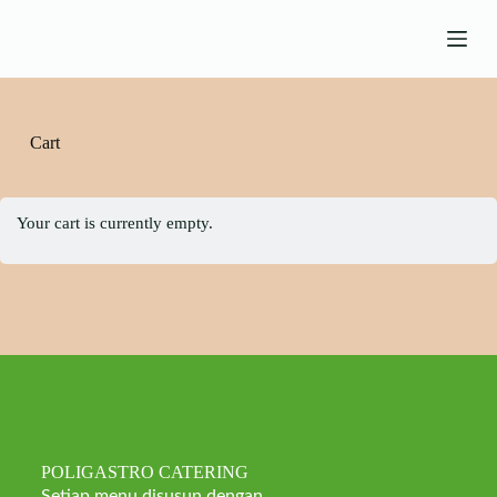
S
k
i
p
t
o
c
Cart
o
n
t
e
Your cart is currently empty.
n
t
POLIGASTRO CATERING
Setiap menu disusun dengan